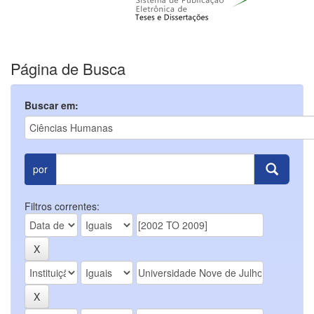
Página de Busca
Buscar em:
por
Filtros correntes: