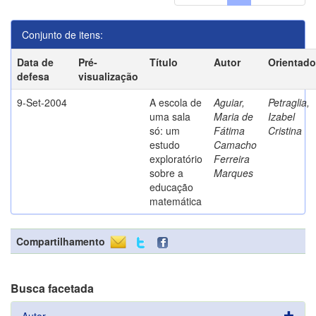
Conjunto de itens:
Data de
Pré-
Título
Autor
Orientado
defesa
visualização
9-Set-2004
A escola de
Aguiar,
Petraglia,
uma sala
Maria de
Izabel
só: um
Fátima
Cristina
estudo
Camacho
exploratório
Ferreira
sobre a
Marques
educação
matemática
Compartilhamento
Busca facetada