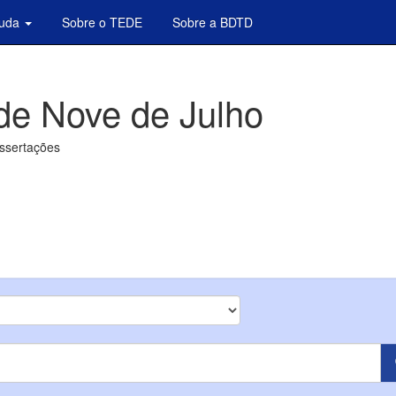
juda
Sobre o TEDE
Sobre a BDTD
de Nove de Julho
issertações