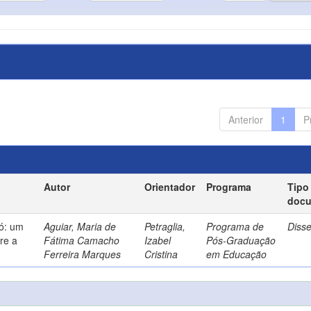
Anterior
1
P
Autor
Orientador
Programa
Tipo
doc
só: um
Aguiar, Maria de
Petraglia,
Programa de
Diss
re a
Fátima Camacho
Izabel
Pós-Graduação
Ferreira Marques
Cristina
em Educação