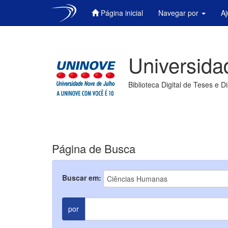
Página inicial
Navegar por
A
Skip
navigation
Universida
Biblioteca Digital de Teses e D
Página de Busca
Buscar em:
por