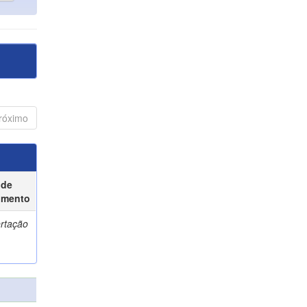
róximo
 de
umento
ertação