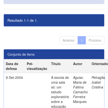
Resultado 1-1 de 1.
Anterior
1
Próximo
Conjunto de itens:
Data de
Pré-
Título
Autor
Orientado
defesa
visualização
9-Set-2004
A escola de
Aguiar,
Petraglia,
uma sala
Maria de
Izabel
só: um
Fátima
Cristina
estudo
Camacho
exploratório
Ferreira
sobre a
Marques
educação