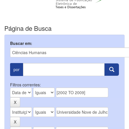
Página de Busca
Buscar em:
por
Filtros correntes: