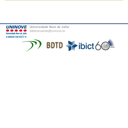
Universidade Nove de Julho
bibliotecatede@uninove.br