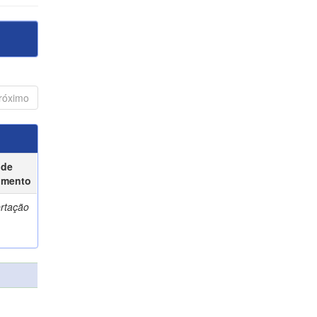
róximo
 de
umento
ertação