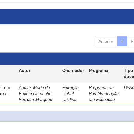
Anterior
1
P
Autor
Orientador
Programa
Tipo
doc
só: um
Aguiar, Maria de
Petraglia,
Programa de
Diss
re a
Fátima Camacho
Izabel
Pós-Graduação
Ferreira Marques
Cristina
em Educação