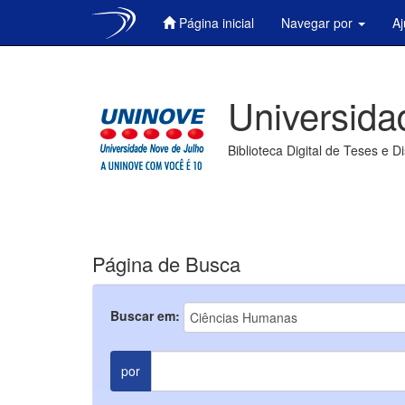
Página inicial
Navegar por
A
Skip
navigation
Universida
Biblioteca Digital de Teses e D
Página de Busca
Buscar em:
por