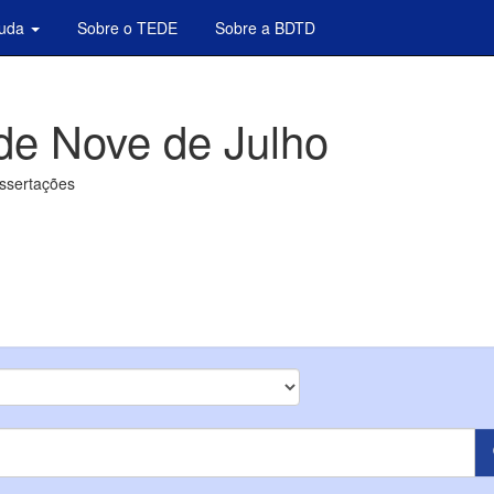
juda
Sobre o TEDE
Sobre a BDTD
de Nove de Julho
issertações