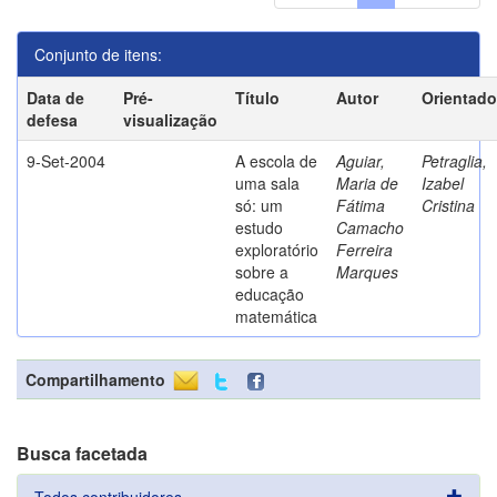
Conjunto de itens:
Data de
Pré-
Título
Autor
Orientado
defesa
visualização
9-Set-2004
A escola de
Aguiar,
Petraglia,
uma sala
Maria de
Izabel
só: um
Fátima
Cristina
estudo
Camacho
exploratório
Ferreira
sobre a
Marques
educação
matemática
Compartilhamento
Busca facetada