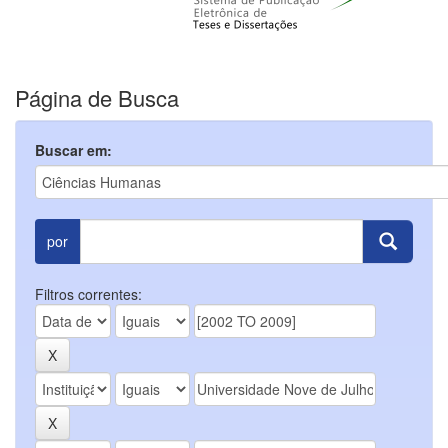
Página de Busca
Buscar em:
por
Filtros correntes: