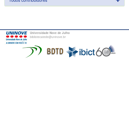
Todos contribuidores
Universidade Nove de Julho
bibliotecatede@uninove.br