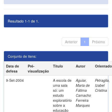
Resultado 1-1 de 1.
Anterior
1
Próximo
Conjunto de itens:
Data de
Pré-
Título
Autor
Orientado
defesa
visualização
9-Set-2004
A escola de
Aguiar,
Petraglia,
uma sala
Maria de
Izabel
só: um
Fátima
Cristina
estudo
Camacho
exploratório
Ferreira
sobre a
Marques
educação