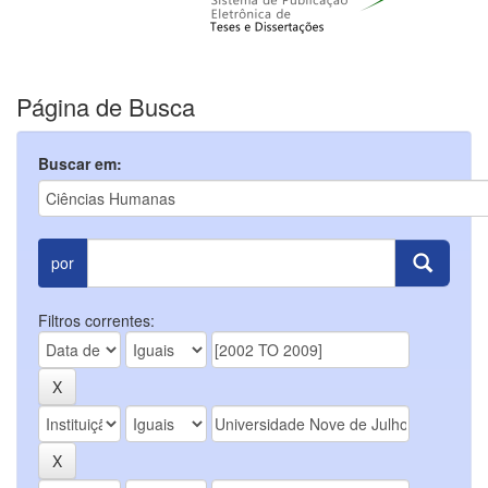
Página de Busca
Buscar em:
por
Filtros correntes: