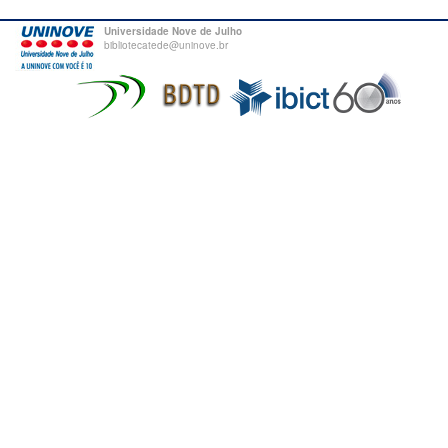
Universidade Nove de Julho
bibliotecatede@uninove.br