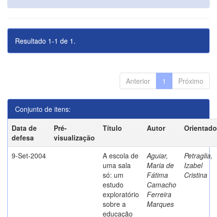
Resultado 1-1 de 1.
Anterior
1
Próximo
Conjunto de itens:
Data de
Pré-
Título
Autor
Orientado
defesa
visualização
9-Set-2004
A escola de
Aguiar,
Petraglia,
uma sala
Maria de
Izabel
só: um
Fátima
Cristina
estudo
Camacho
exploratório
Ferreira
sobre a
Marques
educação