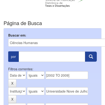
Página de Busca
Buscar em:
por
Filtros correntes: