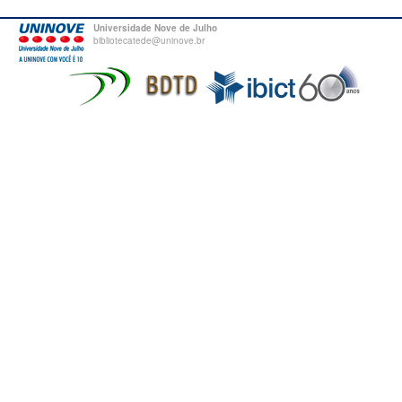
Universidade Nove de Julho
bibliotecatede@uninove.br