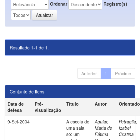
Ordenar
Registro(s)
Resultado 1-1 de 1.
Anterior
1
Próximo
Conjunto de itens:
Data de
Pré-
Título
Autor
Orientado
defesa
visualização
9-Set-2004
A escola de
Aguiar,
Petraglia,
uma sala
Maria de
Izabel
só: um
Fátima
Cristina