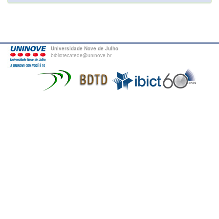
Universidade Nove de Julho
bibliotecatede@uninove.br