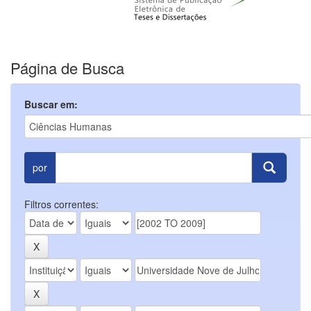
Página de Busca
Buscar em:
por
Filtros correntes: