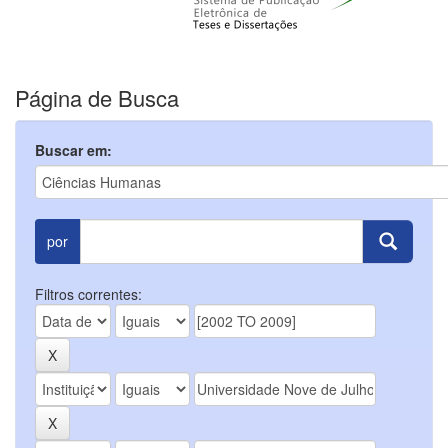
Página de Busca
Buscar em:
por
Filtros correntes: