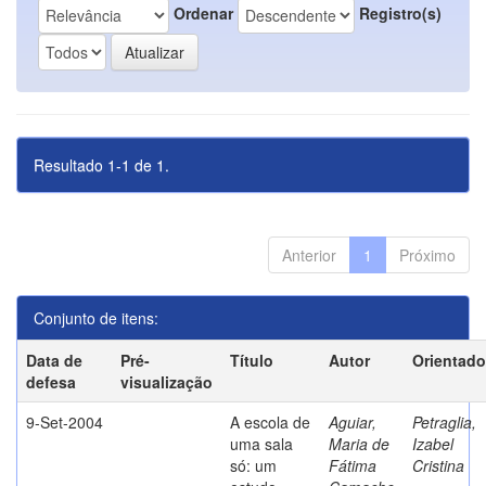
Ordenar
Registro(s)
Resultado 1-1 de 1.
Anterior
1
Próximo
Conjunto de itens:
Data de
Pré-
Título
Autor
Orientado
defesa
visualização
9-Set-2004
A escola de
Aguiar,
Petraglia,
uma sala
Maria de
Izabel
só: um
Fátima
Cristina