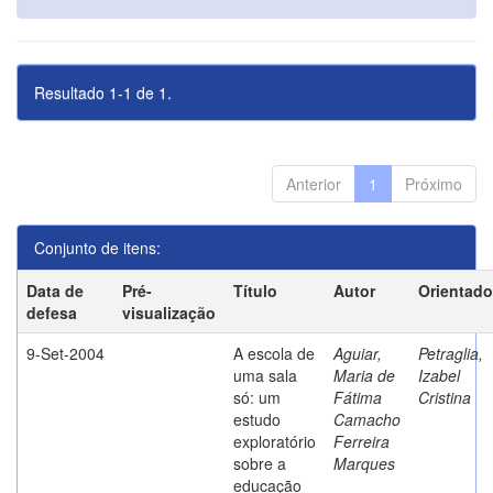
Resultado 1-1 de 1.
Anterior
1
Próximo
Conjunto de itens:
Data de
Pré-
Título
Autor
Orientado
defesa
visualização
9-Set-2004
A escola de
Aguiar,
Petraglia,
uma sala
Maria de
Izabel
só: um
Fátima
Cristina
estudo
Camacho
exploratório
Ferreira
sobre a
Marques
educação