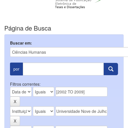
Página de Busca
Buscar em:
por
Filtros correntes: