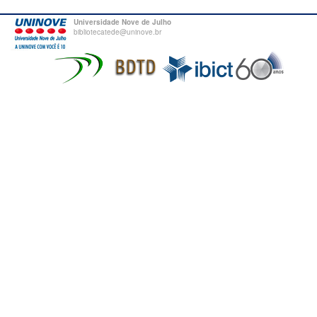
Universidade Nove de Julho
bibliotecatede@uninove.br