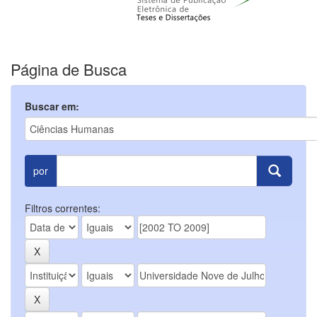
Página de Busca
Buscar em:
por
Filtros correntes: