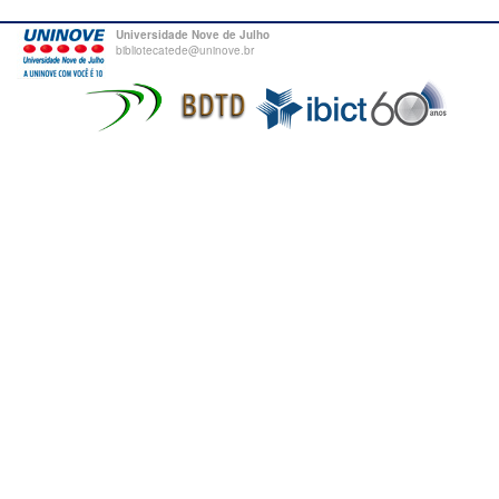
Universidade Nove de Julho
bibliotecatede@uninove.br