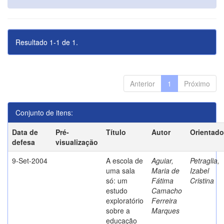
Resultado 1-1 de 1.
Anterior
1
Próximo
Conjunto de itens:
Data de
Pré-
Título
Autor
Orientado
defesa
visualização
9-Set-2004
A escola de
Aguiar,
Petraglia,
uma sala
Maria de
Izabel
só: um
Fátima
Cristina
estudo
Camacho
exploratório
Ferreira
sobre a
Marques
educação