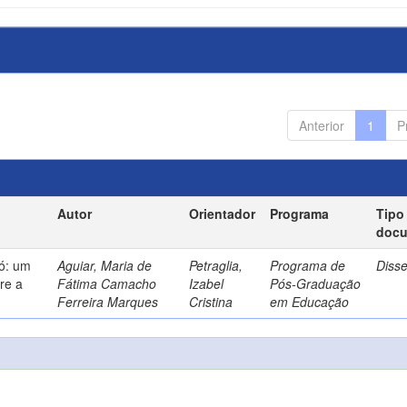
Anterior
1
P
Autor
Orientador
Programa
Tipo
doc
só: um
Aguiar, Maria de
Petraglia,
Programa de
Diss
re a
Fátima Camacho
Izabel
Pós-Graduação
Ferreira Marques
Cristina
em Educação