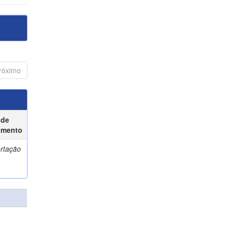
róximo
 de
umento
ertação