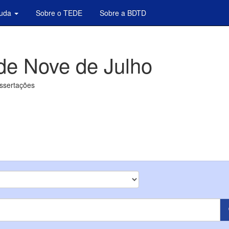
juda
Sobre o TEDE
Sobre a BDTD
de Nove de Julho
issertações