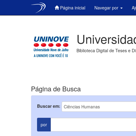
Página inicial
Navegar por
A
Skip
navigation
Universida
Biblioteca Digital de Teses e D
Página de Busca
Buscar em:
por