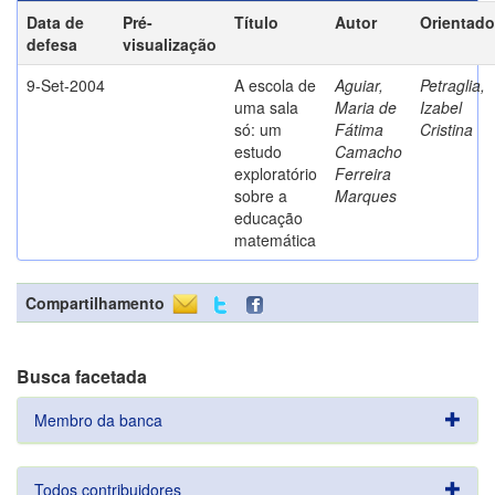
Data de
Pré-
Título
Autor
Orientado
defesa
visualização
9-Set-2004
A escola de
Aguiar,
Petraglia,
uma sala
Maria de
Izabel
só: um
Fátima
Cristina
estudo
Camacho
exploratório
Ferreira
sobre a
Marques
educação
matemática
Compartilhamento
Busca facetada
Membro da banca
Todos contribuidores