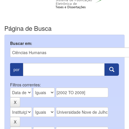
Página de Busca
Buscar em:
por
Filtros correntes: