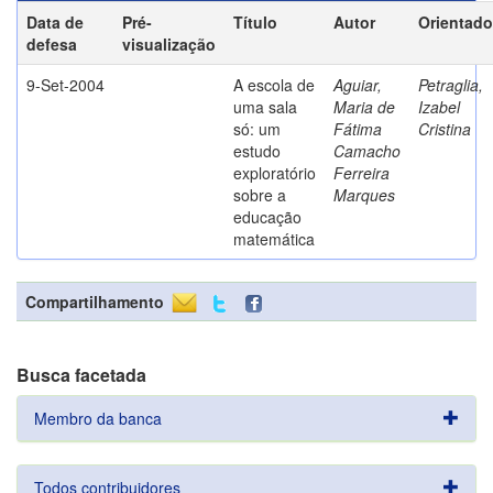
Data de
Pré-
Título
Autor
Orientado
defesa
visualização
9-Set-2004
A escola de
Aguiar,
Petraglia,
uma sala
Maria de
Izabel
só: um
Fátima
Cristina
estudo
Camacho
exploratório
Ferreira
sobre a
Marques
educação
matemática
Compartilhamento
Busca facetada
Membro da banca
Todos contribuidores