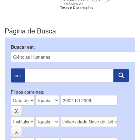
Página de Busca
Buscar em:
por
Filtros correntes: