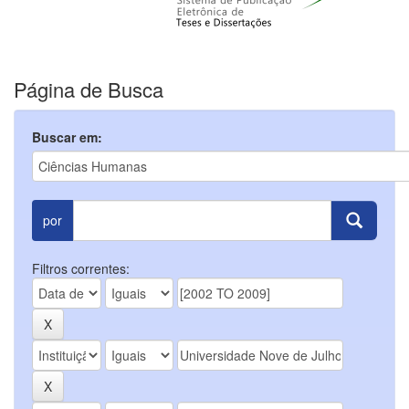
Página de Busca
Buscar em:
por
Filtros correntes: