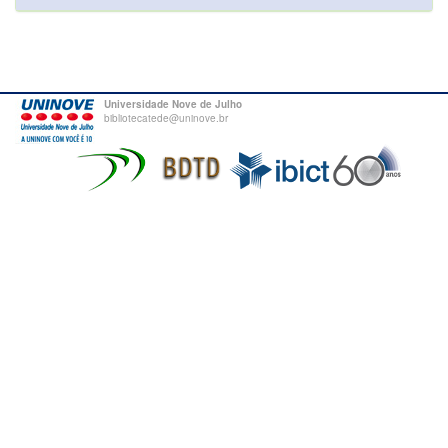
Universidade Nove de Julho
bibliotecatede@uninove.br