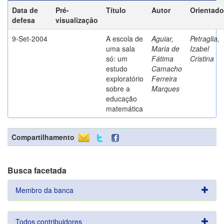
Data de
Pré-
Título
Autor
Orientado
defesa
visualização
9-Set-2004
A escola de
Aguiar,
Petraglia,
uma sala
Maria de
Izabel
só: um
Fátima
Cristina
estudo
Camacho
exploratório
Ferreira
sobre a
Marques
educação
matemática
Compartilhamento
Busca facetada
Membro da banca
Todos contribuidores