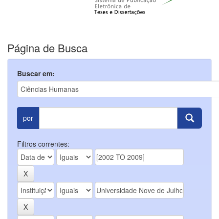
Página de Busca
Buscar em:
por
Filtros correntes: