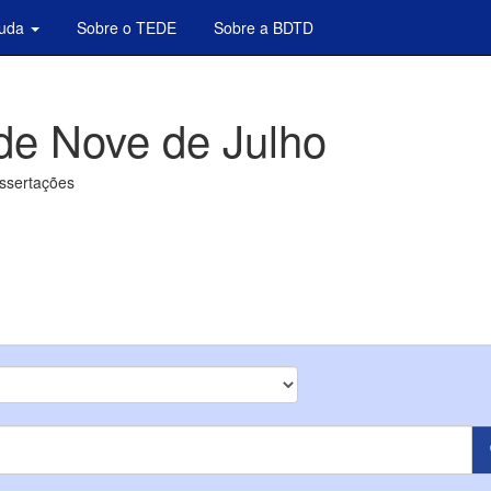
juda
Sobre o TEDE
Sobre a BDTD
de Nove de Julho
issertações