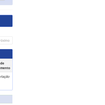
róximo
 de
umento
ertação