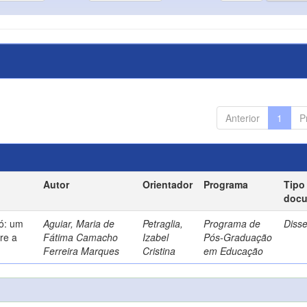
Anterior
1
P
Autor
Orientador
Programa
Tipo
doc
só: um
Aguiar, Maria de
Petraglia,
Programa de
Diss
re a
Fátima Camacho
Izabel
Pós-Graduação
Ferreira Marques
Cristina
em Educação