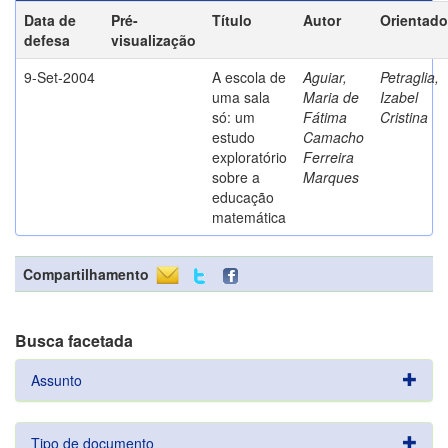
Data de
Pré-
Título
Autor
Orientado
defesa
visualização
9-Set-2004
A escola de
Aguiar,
Petraglia,
uma sala
Maria de
Izabel
só: um
Fátima
Cristina
estudo
Camacho
exploratório
Ferreira
sobre a
Marques
educação
matemática
Compartilhamento
Busca facetada
Assunto
Tipo de documento