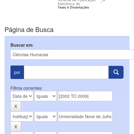
Página de Busca
Buscar em:
por
Filtros correntes: