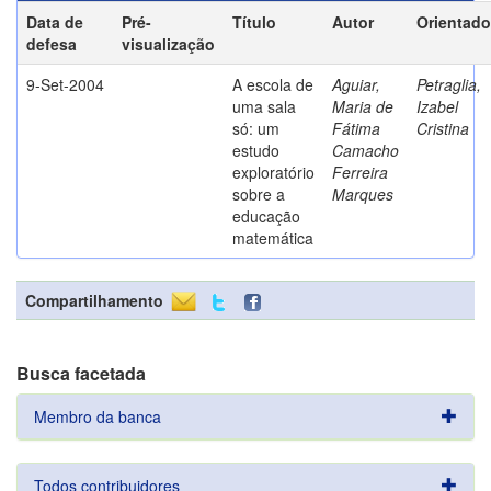
Data de
Pré-
Título
Autor
Orientado
defesa
visualização
9-Set-2004
A escola de
Aguiar,
Petraglia,
uma sala
Maria de
Izabel
só: um
Fátima
Cristina
estudo
Camacho
exploratório
Ferreira
sobre a
Marques
educação
matemática
Compartilhamento
Busca facetada
Membro da banca
Todos contribuidores