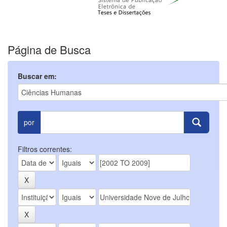
Página de Busca
Buscar em:
por
Filtros correntes: