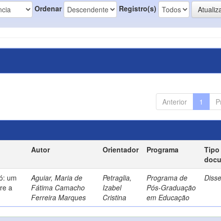
Ordenar
Registro(s)
Anterior
1
P
Autor
Orientador
Programa
Tipo
doc
só: um
Aguiar, Maria de
Petraglia,
Programa de
Diss
re a
Fátima Camacho
Izabel
Pós-Graduação
Ferreira Marques
Cristina
em Educação