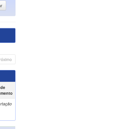
róximo
 de
umento
ertação