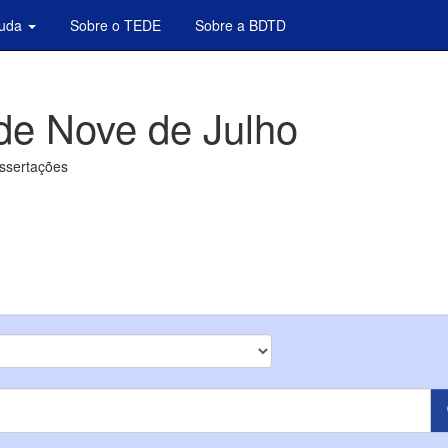
juda
Sobre o TEDE
Sobre a BDTD
de Nove de Julho
issertações