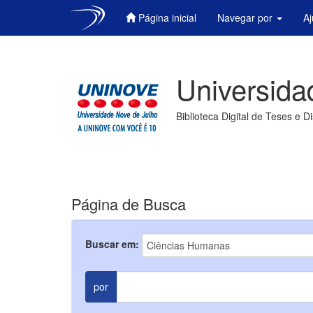
Página inicial
Navegar por
A
Skip
navigation
Universida
Biblioteca Digital de Teses e D
Página de Busca
Buscar em:
por