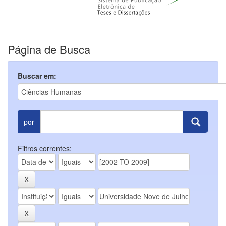
Página de Busca
Buscar em:
por
Filtros correntes: