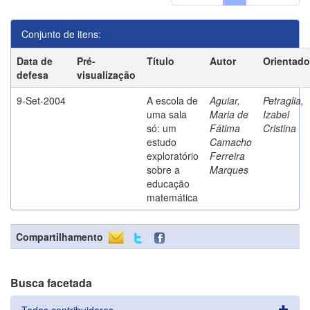
Conjunto de itens:
Data de
Pré-
Título
Autor
Orientado
defesa
visualização
9-Set-2004
A escola de
Aguiar,
Petraglia,
uma sala
Maria de
Izabel
só: um
Fátima
Cristina
estudo
Camacho
exploratório
Ferreira
sobre a
Marques
educação
matemática
Compartilhamento
Busca facetada