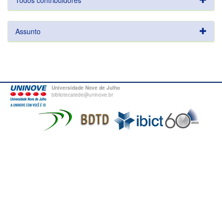
Todos contribuidores
Assunto
Universidade Nove de Julho
bibliotecatede@uninove.br