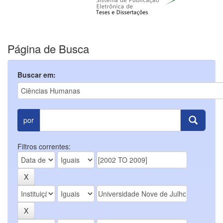
Página de Busca
Buscar em:
por
Filtros correntes: