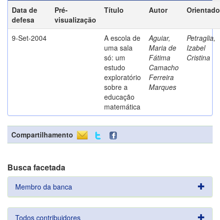
Data de
Pré-
Título
Autor
Orientado
defesa
visualização
9-Set-2004
A escola de
Aguiar,
Petraglia,
uma sala
Maria de
Izabel
só: um
Fátima
Cristina
estudo
Camacho
exploratório
Ferreira
sobre a
Marques
educação
matemática
Compartilhamento
Busca facetada
Membro da banca
Todos contribuidores