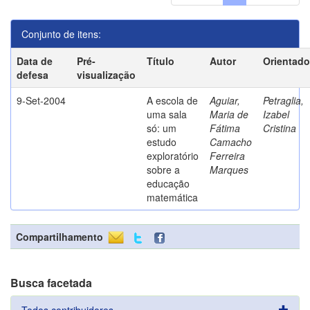
Conjunto de itens:
Data de
Pré-
Título
Autor
Orientado
defesa
visualização
9-Set-2004
A escola de
Aguiar,
Petraglia,
uma sala
Maria de
Izabel
só: um
Fátima
Cristina
estudo
Camacho
exploratório
Ferreira
sobre a
Marques
educação
matemática
Compartilhamento
Busca facetada