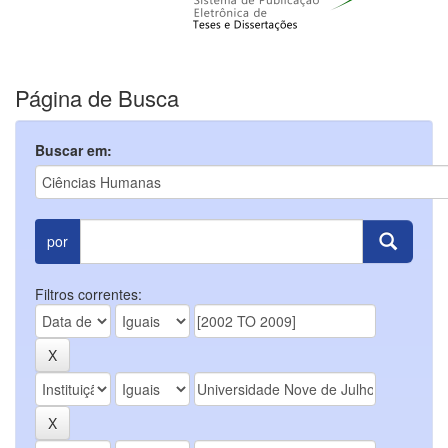
Página de Busca
Buscar em:
por
Filtros correntes: