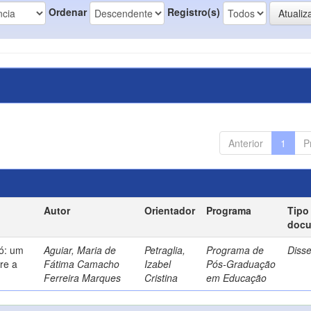
Ordenar
Registro(s)
Anterior
1
P
Autor
Orientador
Programa
Tipo
doc
só: um
Aguiar, Maria de
Petraglia,
Programa de
Diss
re a
Fátima Camacho
Izabel
Pós-Graduação
Ferreira Marques
Cristina
em Educação