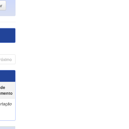
róximo
 de
umento
ertação