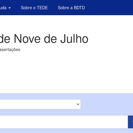
juda
Sobre o TEDE
Sobre a BDTD
de Nove de Julho
issertações