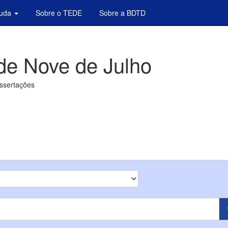
juda
Sobre o TEDE
Sobre a BDTD
de Nove de Julho
issertações