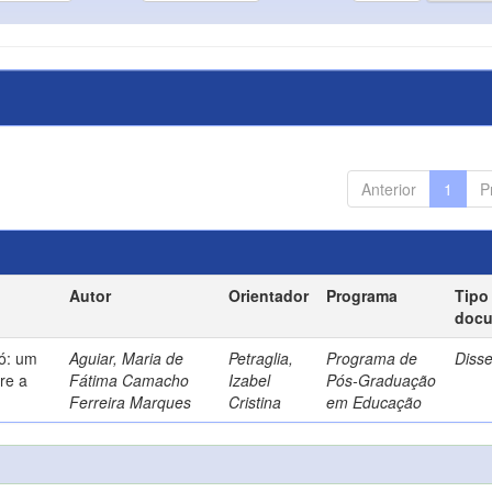
Anterior
1
P
Autor
Orientador
Programa
Tipo
doc
só: um
Aguiar, Maria de
Petraglia,
Programa de
Diss
re a
Fátima Camacho
Izabel
Pós-Graduação
Ferreira Marques
Cristina
em Educação