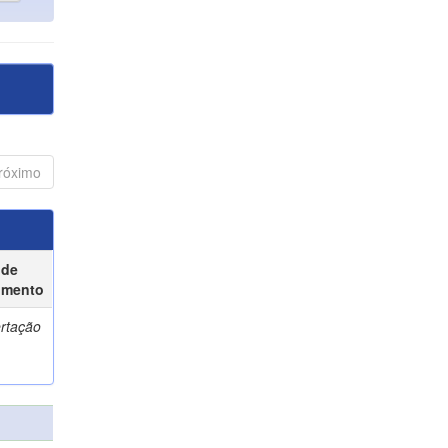
róximo
 de
umento
ertação