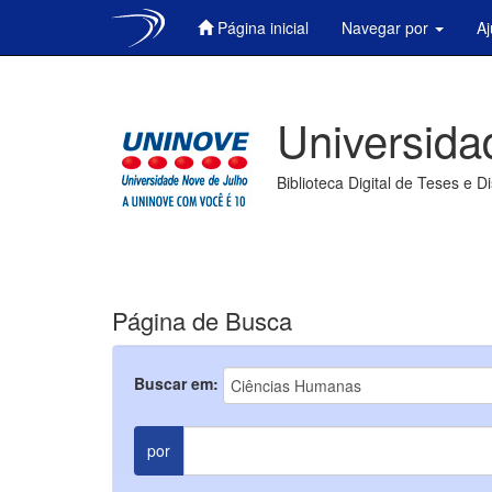
Página inicial
Navegar por
A
Skip
navigation
Universida
Biblioteca Digital de Teses e D
Página de Busca
Buscar em:
por