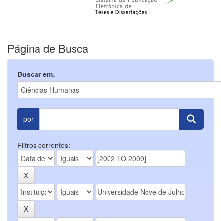
Página de Busca
Buscar em:
por
Filtros correntes: