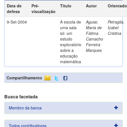
Data de
Pré-
Título
Autor
Orientado
defesa
visualização
9-Set-2004
A escola de
Aguiar,
Petraglia,
uma sala
Maria de
Izabel
só: um
Fátima
Cristina
estudo
Camacho
exploratório
Ferreira
sobre a
Marques
educação
matemática
Compartilhamento
Busca facetada
Membro da banca
Todos contribuidores