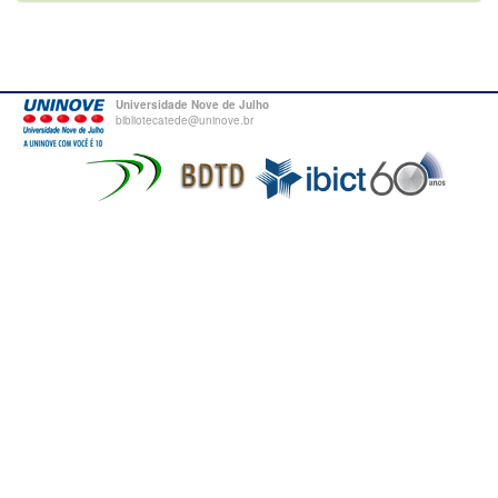
Universidade Nove de Julho
bibliotecatede@uninove.br