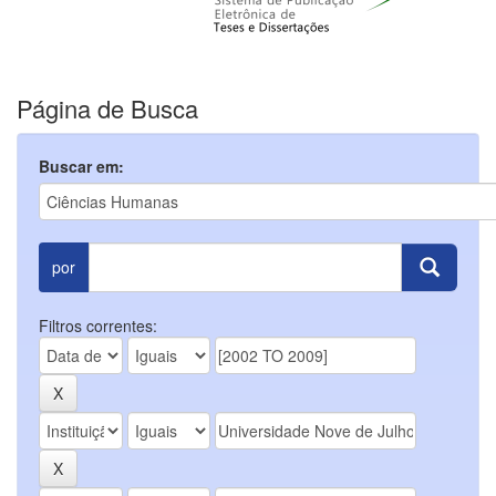
Página de Busca
Buscar em:
por
Filtros correntes: