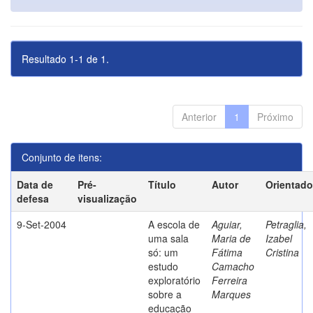
Resultado 1-1 de 1.
Anterior
1
Próximo
Conjunto de itens:
Data de
Pré-
Título
Autor
Orientado
defesa
visualização
9-Set-2004
A escola de
Aguiar,
Petraglia,
uma sala
Maria de
Izabel
só: um
Fátima
Cristina
estudo
Camacho
exploratório
Ferreira
sobre a
Marques
educação