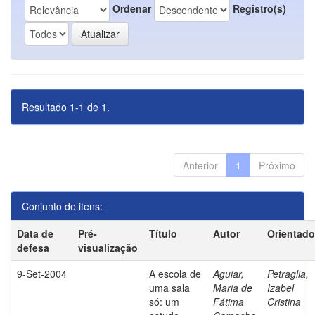
Ordenar
Registro(s)
Resultado 1-1 de 1.
Anterior
1
Próximo
Conjunto de itens:
Data de
Pré-
Título
Autor
Orientado
defesa
visualização
9-Set-2004
A escola de
Aguiar,
Petraglia,
uma sala
Maria de
Izabel
só: um
Fátima
Cristina