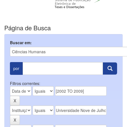
Página de Busca
Buscar em:
por
Filtros correntes: