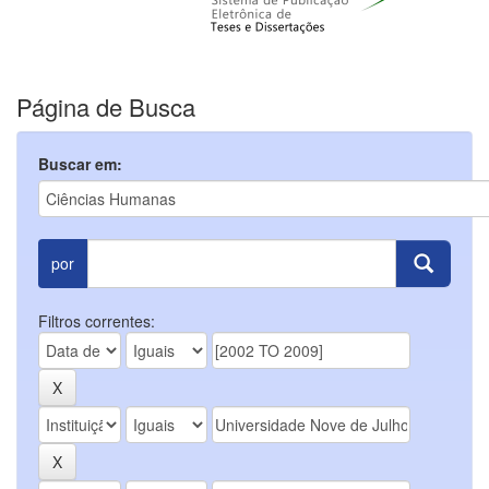
Página de Busca
Buscar em:
por
Filtros correntes: