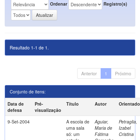
Ordenar
Registro(s)
Resultado 1-1 de 1.
Anterior
1
Próximo
Conjunto de itens:
Data de
Pré-
Título
Autor
Orientado
defesa
visualização
9-Set-2004
A escola de
Aguiar,
Petraglia,
uma sala
Maria de
Izabel
só: um
Fátima
Cristina