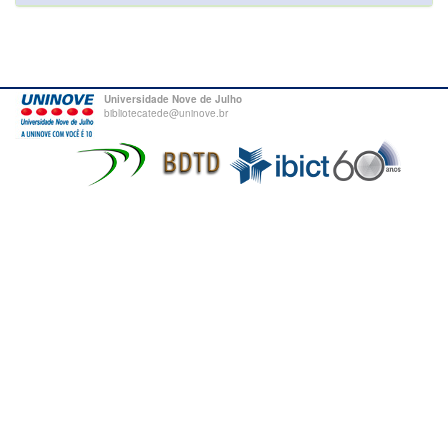
Universidade Nove de Julho
bibliotecatede@uninove.br