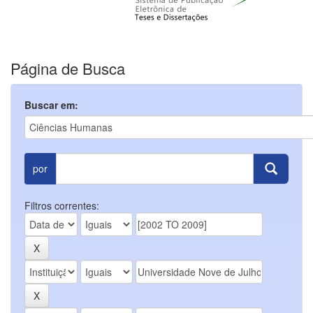
Página de Busca
Buscar em:
por
Filtros correntes: