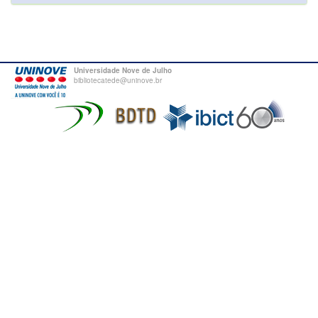
Universidade Nove de Julho
bibliotecatede@uninove.br