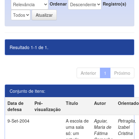
Ordenar
Registro(s)
Resultado 1-1 de 1.
Anterior
1
Próximo
Conjunto de itens:
Data de
Pré-
Título
Autor
Orientado
defesa
visualização
9-Set-2004
A escola de
Aguiar,
Petraglia,
uma sala
Maria de
Izabel
só: um
Fátima
Cristina