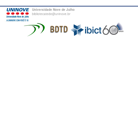
Universidade Nove de Julho
bibliotecatede@uninove.br