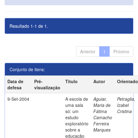
Resultado 1-1 de 1.
Anterior
1
Próximo
Conjunto de itens:
Data de
Pré-
Título
Autor
Orientado
defesa
visualização
9-Set-2004
A escola de
Aguiar,
Petraglia,
uma sala
Maria de
Izabel
só: um
Fátima
Cristina
estudo
Camacho
exploratório
Ferreira
sobre a
Marques
educação