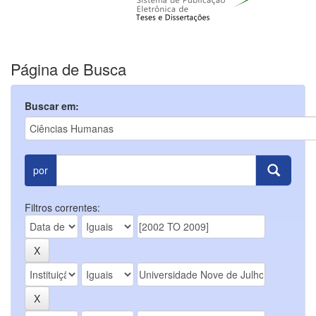
Página de Busca
Buscar em:
por
Filtros correntes: