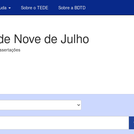
juda
Sobre o TEDE
Sobre a BDTD
de Nove de Julho
issertações