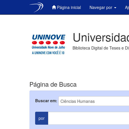
Página inicial
Navegar por
A
Skip
navigation
Universida
Biblioteca Digital de Teses e D
Página de Busca
Buscar em:
por