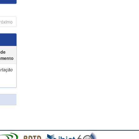
róximo
 de
umento
ertação