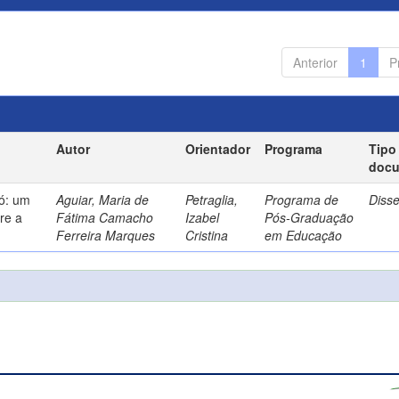
Anterior
1
P
Autor
Orientador
Programa
Tipo
doc
só: um
Aguiar, Maria de
Petraglia,
Programa de
Diss
re a
Fátima Camacho
Izabel
Pós-Graduação
Ferreira Marques
Cristina
em Educação