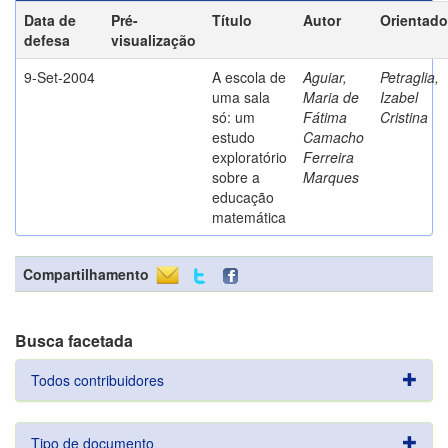
Data de
Pré-
Título
Autor
Orientado
defesa
visualização
9-Set-2004
A escola de
Aguiar,
Petraglia,
uma sala
Maria de
Izabel
só: um
Fátima
Cristina
estudo
Camacho
exploratório
Ferreira
sobre a
Marques
educação
matemática
Compartilhamento
Busca facetada
Todos contribuidores
Tipo de documento