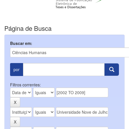
Página de Busca
Buscar em:
por
Filtros correntes: