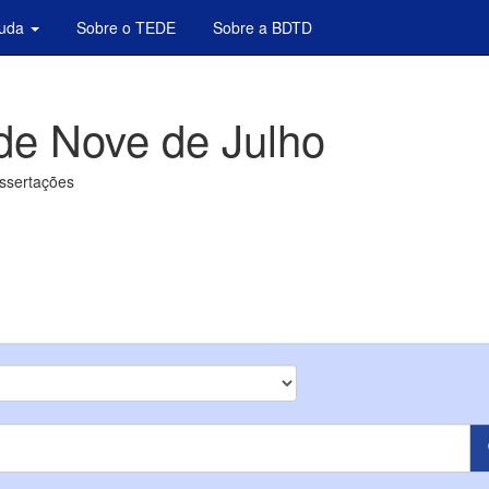
juda
Sobre o TEDE
Sobre a BDTD
de Nove de Julho
issertações