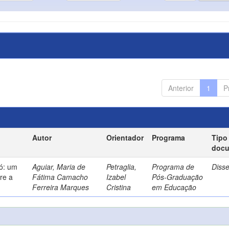
Anterior
1
P
Autor
Orientador
Programa
Tipo
doc
só: um
Aguiar, Maria de
Petraglia,
Programa de
Diss
re a
Fátima Camacho
Izabel
Pós-Graduação
Ferreira Marques
Cristina
em Educação