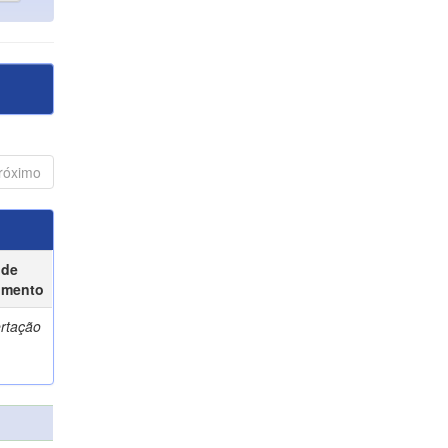
róximo
 de
umento
ertação