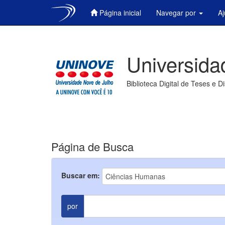
Página inicial
Navegar por
A
Skip
navigation
Universida
Biblioteca Digital de Teses e D
Página de Busca
Buscar em:
por