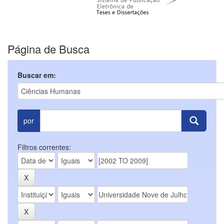
Página de Busca
Buscar em:
por
Filtros correntes: