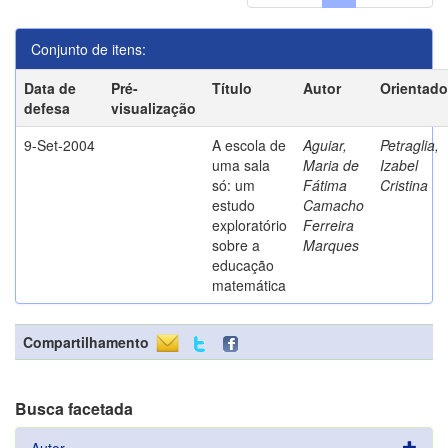
Conjunto de itens:
Data de
Pré-
Título
Autor
Orientado
defesa
visualização
9-Set-2004
A escola de
Aguiar,
Petraglia,
uma sala
Maria de
Izabel
só: um
Fátima
Cristina
estudo
Camacho
exploratório
Ferreira
sobre a
Marques
educação
matemática
Compartilhamento
Busca facetada