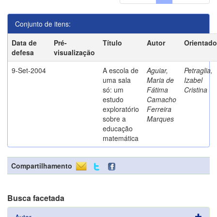
Conjunto de itens:
Data de
Pré-
Título
Autor
Orientado
defesa
visualização
9-Set-2004
A escola de
Aguiar,
Petraglia,
uma sala
Maria de
Izabel
só: um
Fátima
Cristina
estudo
Camacho
exploratório
Ferreira
sobre a
Marques
educação
matemática
Compartilhamento
Busca facetada