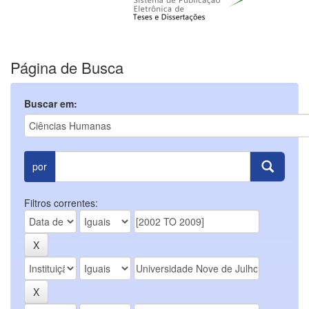
Página de Busca
Buscar em:
por
Filtros correntes: