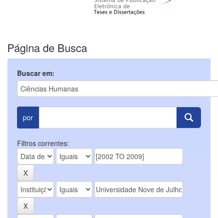
Página de Busca
Buscar em:
por
Filtros correntes: