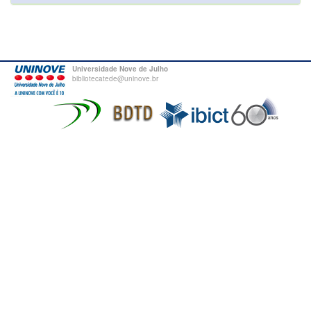
Universidade Nove de Julho
bibliotecatede@uninove.br