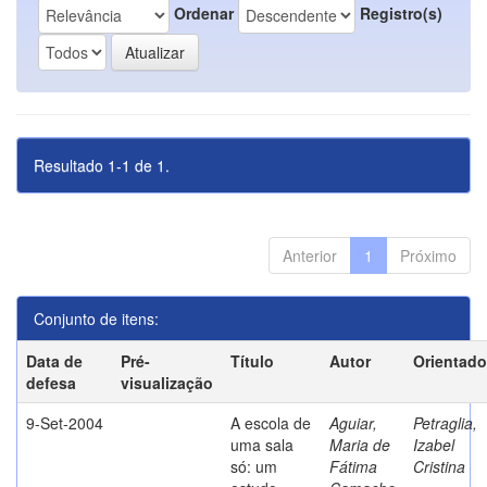
Ordenar
Registro(s)
Resultado 1-1 de 1.
Anterior
1
Próximo
Conjunto de itens:
Data de
Pré-
Título
Autor
Orientado
defesa
visualização
9-Set-2004
A escola de
Aguiar,
Petraglia,
uma sala
Maria de
Izabel
só: um
Fátima
Cristina