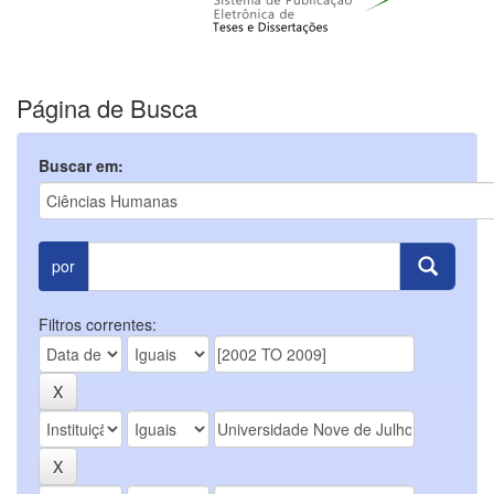
Página de Busca
Buscar em:
por
Filtros correntes: