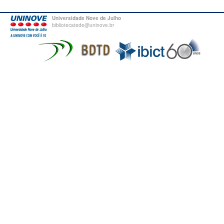
Universidade Nove de Julho
bibliotecatede@uninove.br