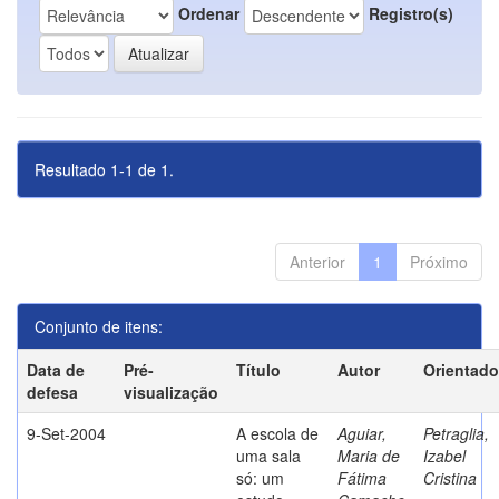
Ordenar
Registro(s)
Resultado 1-1 de 1.
Anterior
1
Próximo
Conjunto de itens:
Data de
Pré-
Título
Autor
Orientado
defesa
visualização
9-Set-2004
A escola de
Aguiar,
Petraglia,
uma sala
Maria de
Izabel
só: um
Fátima
Cristina