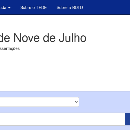
juda
Sobre o TEDE
Sobre a BDTD
de Nove de Julho
issertações