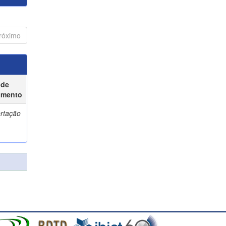
róximo
 de
umento
ertação