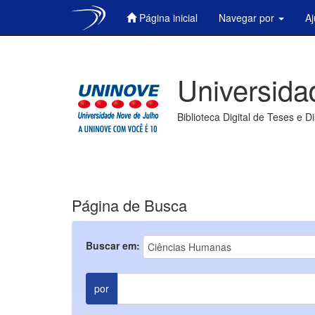
Página inicial
Navegar por
A
Skip
navigation
Universida
Biblioteca Digital de Teses e D
Página de Busca
Buscar em:
por