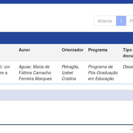
Anterior
1
P
Autor
Orientador
Programa
Tipo
doc
só: um
Aguiar, Maria de
Petraglia,
Programa de
Diss
re a
Fátima Camacho
Izabel
Pós-Graduação
Ferreira Marques
Cristina
em Educação