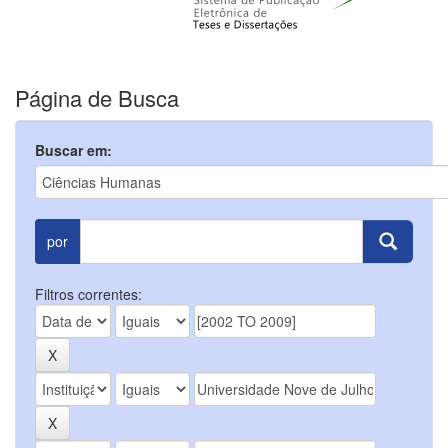
Página de Busca
Buscar em:
por
Filtros correntes: