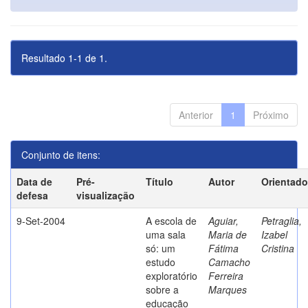
Resultado 1-1 de 1.
Anterior
1
Próximo
Conjunto de itens:
Data de
Pré-
Título
Autor
Orientado
defesa
visualização
9-Set-2004
A escola de
Aguiar,
Petraglia,
uma sala
Maria de
Izabel
só: um
Fátima
Cristina
estudo
Camacho
exploratório
Ferreira
sobre a
Marques
educação