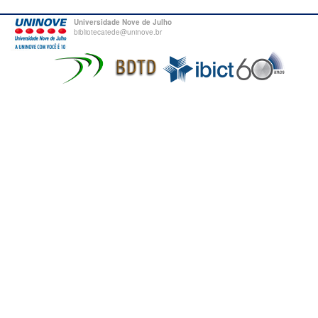
Universidade Nove de Julho
bibliotecatede@uninove.br