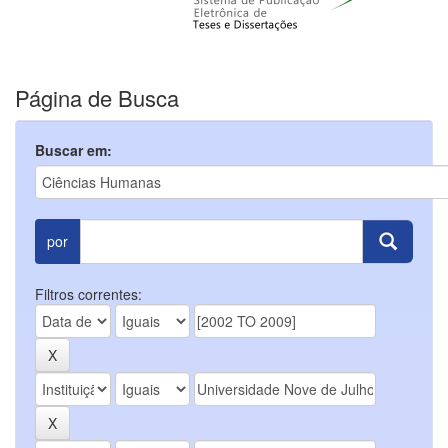
Página de Busca
Buscar em:
por
Filtros correntes: