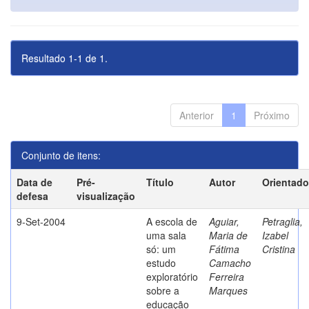
Resultado 1-1 de 1.
Anterior
1
Próximo
Conjunto de itens:
Data de
Pré-
Título
Autor
Orientado
defesa
visualização
9-Set-2004
A escola de
Aguiar,
Petraglia,
uma sala
Maria de
Izabel
só: um
Fátima
Cristina
estudo
Camacho
exploratório
Ferreira
sobre a
Marques
educação