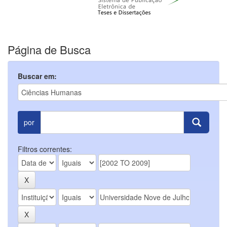
Página de Busca
Buscar em:
por
Filtros correntes: