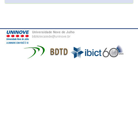
Universidade Nove de Julho
bibliotecatede@uninove.br