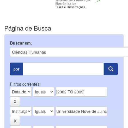
Página de Busca
Buscar em:
por
Filtros correntes: