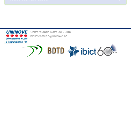
Universidade Nove de Julho
bibliotecatede@uninove.br