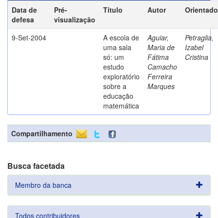
Data de
Pré-
Título
Autor
Orientado
defesa
visualização
9-Set-2004
A escola de
Aguiar,
Petraglia,
uma sala
Maria de
Izabel
só: um
Fátima
Cristina
estudo
Camacho
exploratório
Ferreira
sobre a
Marques
educação
matemática
Compartilhamento
Busca facetada
Membro da banca
Todos contribuidores