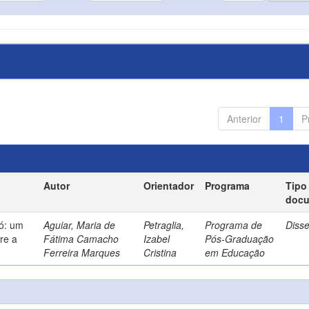
Anterior
1
P
Autor
Orientador
Programa
Tipo
doc
só: um
Aguiar, Maria de
Petraglia,
Programa de
Diss
re a
Fátima Camacho
Izabel
Pós-Graduação
Ferreira Marques
Cristina
em Educação