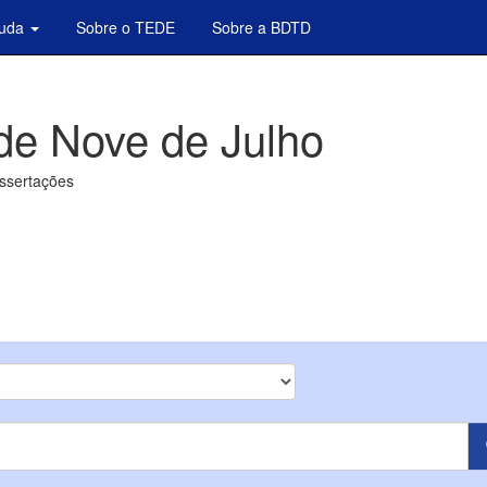
juda
Sobre o TEDE
Sobre a BDTD
de Nove de Julho
issertações