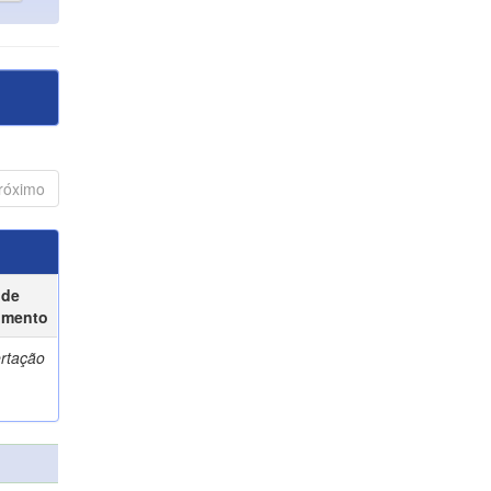
róximo
 de
umento
ertação