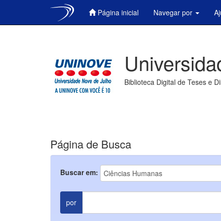
Página inicial
Navegar por
A
Skip
navigation
Universida
Biblioteca Digital de Teses e D
Página de Busca
Buscar em:
por