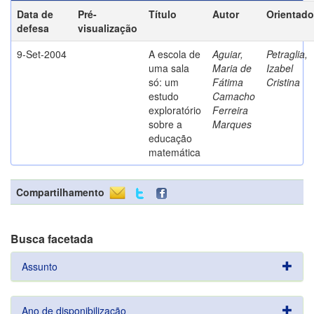
Data de
Pré-
Título
Autor
Orientado
defesa
visualização
9-Set-2004
A escola de
Aguiar,
Petraglia,
uma sala
Maria de
Izabel
só: um
Fátima
Cristina
estudo
Camacho
exploratório
Ferreira
sobre a
Marques
educação
matemática
Compartilhamento
Busca facetada
Assunto
Ano de disponibilização