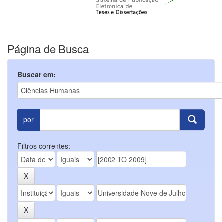
Página de Busca
Buscar em:
por
Filtros correntes: