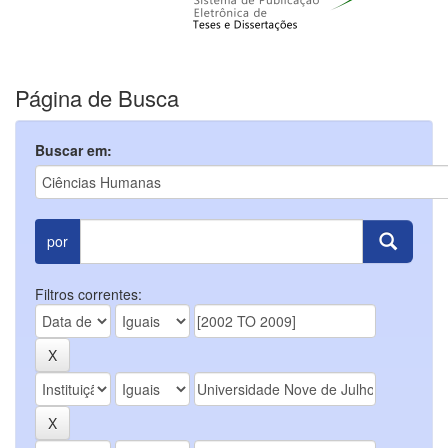
Página de Busca
Buscar em:
por
Filtros correntes: