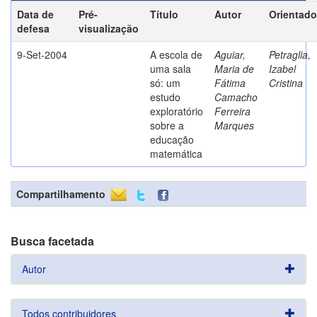
Data de
Pré-
Título
Autor
Orientado
defesa
visualização
9-Set-2004
A escola de
Aguiar,
Petraglia,
uma sala
Maria de
Izabel
só: um
Fátima
Cristina
estudo
Camacho
exploratório
Ferreira
sobre a
Marques
educação
matemática
Compartilhamento
Busca facetada
Autor
Todos contribuidores