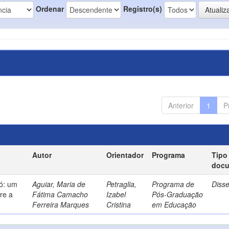
Ordenar
Registro(s)
Anterior
1
P
Autor
Orientador
Programa
Tipo
doc
só: um
Aguiar, Maria de
Petraglia,
Programa de
Diss
re a
Fátima Camacho
Izabel
Pós-Graduação
Ferreira Marques
Cristina
em Educação