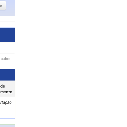
róximo
 de
umento
ertação