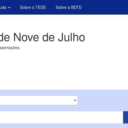
juda
Sobre o TEDE
Sobre a BDTD
de Nove de Julho
issertações