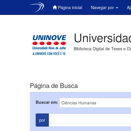
Página inicial
Navegar por
A
Skip
navigation
Universida
Biblioteca Digital de Teses e D
Página de Busca
Buscar em:
por