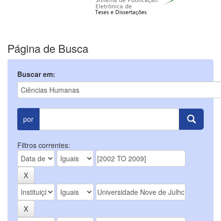
Página de Busca
Buscar em:
por
Filtros correntes: