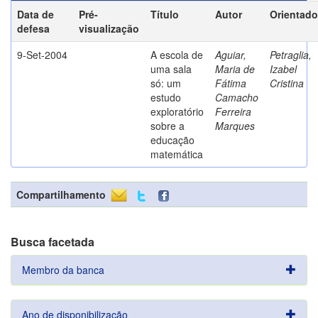
Data de
Pré-
Título
Autor
Orientado
defesa
visualização
9-Set-2004
A escola de
Aguiar,
Petraglia,
uma sala
Maria de
Izabel
só: um
Fátima
Cristina
estudo
Camacho
exploratório
Ferreira
sobre a
Marques
educação
matemática
Compartilhamento
Busca facetada
Membro da banca
Ano de disponibilização