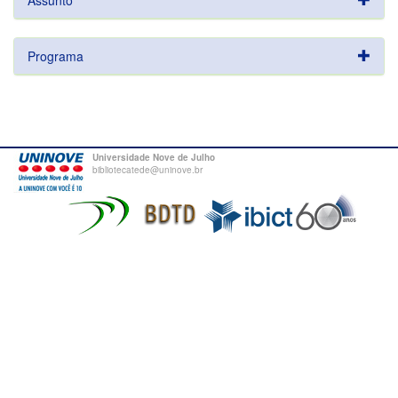
Assunto
Programa
Universidade Nove de Julho
bibliotecatede@uninove.br