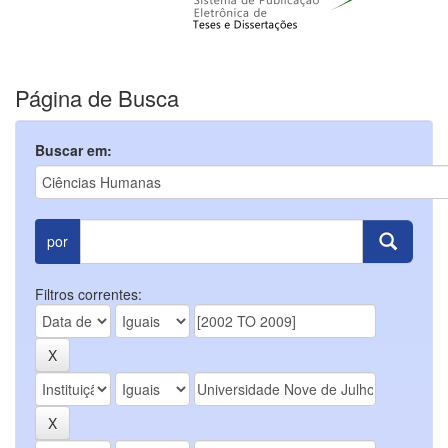
Página de Busca
Buscar em:
por
Filtros correntes: