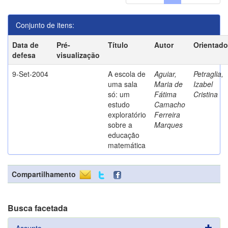
Conjunto de itens:
Data de
Pré-
Título
Autor
Orientado
defesa
visualização
9-Set-2004
A escola de
Aguiar,
Petraglia,
uma sala
Maria de
Izabel
só: um
Fátima
Cristina
estudo
Camacho
exploratório
Ferreira
sobre a
Marques
educação
matemática
Compartilhamento
Busca facetada