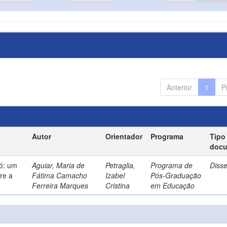
Anterior
1
P
Autor
Orientador
Programa
Tipo
doc
só: um
Aguiar, Maria de
Petraglia,
Programa de
Diss
re a
Fátima Camacho
Izabel
Pós-Graduação
Ferreira Marques
Cristina
em Educação