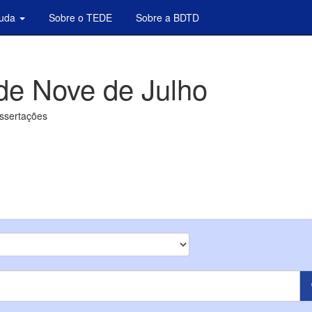
juda
Sobre o TEDE
Sobre a BDTD
de Nove de Julho
issertações