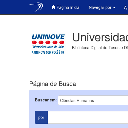
Página inicial
Navegar por
A
Skip
navigation
Universida
Biblioteca Digital de Teses e D
Página de Busca
Buscar em:
por