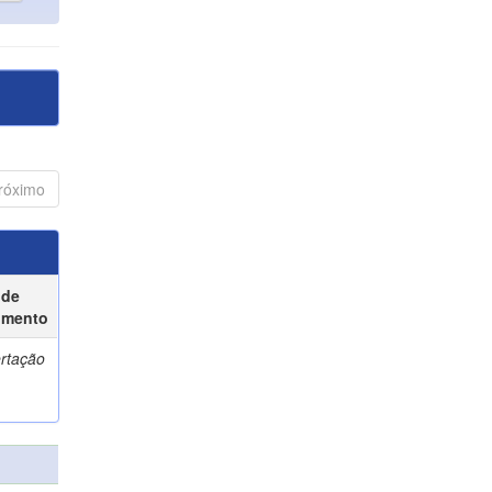
róximo
 de
umento
ertação